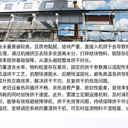
含水量普遍较高，且质地黏腻、结块严重，直接入机烘干会导致
处理，通过机械挤压去除多余游离水分，打碎结块物料，剔除杂
效率提供基础保障，从源头缩短整体烘干时长。
的薯渣含水率、物料粒度存在差异，固定的烘干参数难以适配所
低温烘干工艺，前期快速脱水、后期恒温固化，避免高温急烘导
提升热交换效率，解决烘干不均、反复烘干的低效问题。
。老旧设备热风循环不畅、余热浪费严重、密封性能差，是效率
消耗的同时加快烘干速度。此外，需建立定期运维机制，及时清
况，能够有效规避故障停机、烘干失效等问题，持续保障烘干作
温控、变频调控系统的薯渣烘干机，可实时监测物料干湿程度、