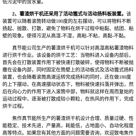
低污泥中的含水量。
2、薯渣烘干机还采用了活动篦式与活动扬料板装置。
该
装置可以随着滚筒转动做180度的左右摆动，可以将物料不断
扬起、抛散、打散，避免了物料在烘干过程中粘黏、结团、粘
壁的现象。使得污泥从高湿-不湿，高粘-不粘，高黏-不黏。
真节能公司生产的薯渣烘干机可以针对高湿高粘薯渣物料
进行烘干作业。该设备的烘干工艺：当物料进入设备内部后，
首先会在打散装置作用下被快速打散破碎，使得物料不断被抛
撒在设备内部，同时固定在筒壁上的活动板式及活动篦式扬料
装置，也会随着滚筒高速运转完成扬料的同时，还在做180度
的上下摆动，在高速摆动状态下，物料被快速抖落并弹出，然
后在向心力的作用下进入滚筒中部，物料就这样在周而复始的
运动过程中，逐渐被打散成较小颗粒，在热风的作用下，完成
烘干过程。
焦作真节能所生产的薯渣烘干机设计合理、质量过硬、性
能稳定、技术先进，产量高，耗能低，占地面小、自动化程度
高等特点。如果您有其他方面的问题需要咨询，欢迎致电焦作