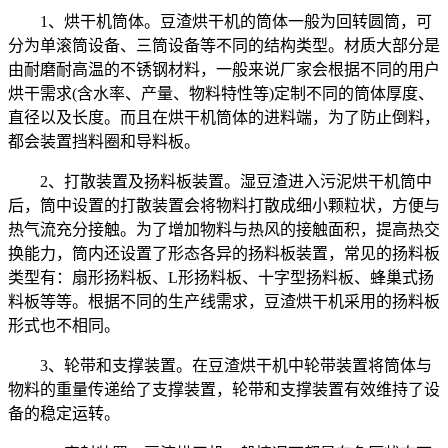
1、烘干机筒体。豆渣烘干机的筒体一般为回转圆筒，可
分为单滚筒设备、三筒设备等不同的结构类型。材质大部分是
由耐磨耐高温的不锈钢材料，一般来说厂家会根据不同的用户
烘干需求(含水率、产量、物料特性等)定制不同的筒体厚度、
直径以及长度。而且在烘干机筒体的进料端，为了防止倒料，
都会装置挡料圈和导料板。
2、打散装置及扬料板装置。湿豆渣进入污泥烘干机筒中
后，筒中设置的打散装置会将物料打散成细小颗粒状，方便与
热气流充分接触。为了增加物料与热风的接触面积，提高热交
换能力，筒内还设置了形态各异的扬料板装置，常见的扬料板
类型有：扇形扬料板、L形扬料板、十字型扬料板、蜂巢式扬
料板等等。根据不同的生产线需求，豆渣烘干机采用的扬料板
形式也不相同。
3、轮带和支撑装置。在豆渣烘干机中轮带装置将筒体与
物料的重量传递给了支撑装置，轮带和支撑装置有效维持了设
备的稳定运转。