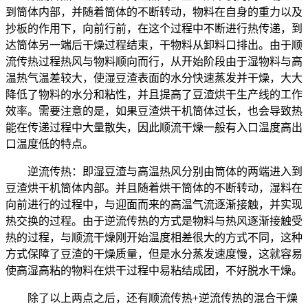
到筒体内部，并随着筒体的不断转动，物料在自身的重力以及
抄板的作用下，向前行前，在这个过程中不断进行热传递，到
达筒体另一端后干燥过程结束，干物料从卸料口排出。由于顺
流传热过程热风与物料顺向而行，从开始阶段由于湿物料与高
温热气温差较大，使湿豆渣表面的水分快速蒸发并干燥，大大
降低了物料的水分和粘性，并且提高了豆渣烘干生产线的工作
效率。需要注意的是，如果豆渣烘干机筒体过长，也会导致热
能在传递过程中大量散失，因此顺流干燥一般有入口温度高出
口温度低的特点。
逆流传热：即湿豆渣与高温热风分别由筒体的两端进入到
豆渣烘干机筒体内部。并且随着烘干筒体的不断转动，湿料在
向前进行的过程中，与迎面而来的高温气流逐渐接触，并实现
热交换的过程。由于逆流传热的方式是物料与热风逐渐接触受
热的过程，与顺流干燥刚开始温度相差很大的方式不同，这种
方式保障了豆渣的干燥质量，但是水分蒸发速度慢，这就容易
使高湿高粘的物料在烘干过程中易粘结成团，不好脱水干燥。
除了以上两点之后，还有顺流传热+逆流传热的混合干燥