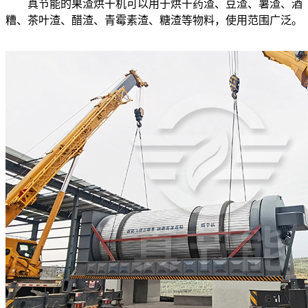
真节能的果渣烘干机可以用于烘干药渣、豆渣、薯渣、酒
糟、茶叶渣、醋渣、青霉素渣、糖渣等物料，使用范围广泛。